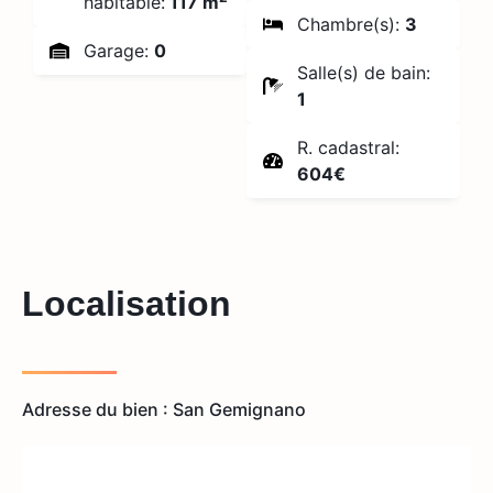
habitable:
117 m
Chambre(s):
3
Garage:
0
Salle(s) de bain:
1
R. cadastral:
604€
Localisation
Adresse du bien : San Gemignano