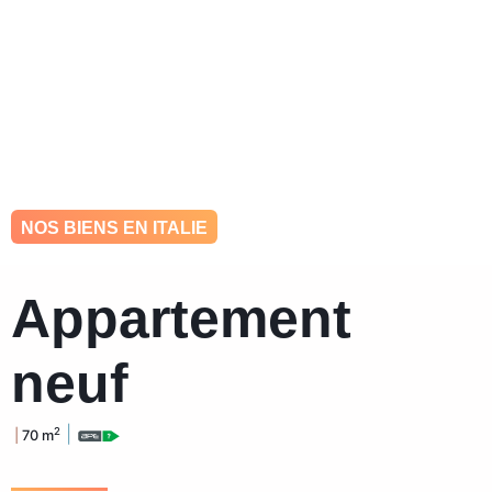
hello@ohkey.be
0484 448 993
NOS BIENS EN ITALIE
Appartement
neuf
|
2
|
70 m