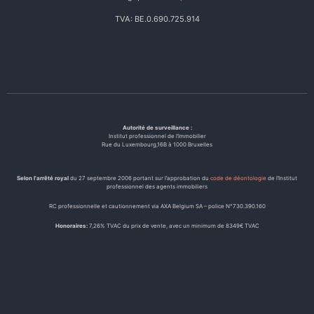
TVA: BE.0.690.725.914
Autorité de surveillance :
Institut professionnel de l’Immobilier
Rue du Luxembourg,16B à 1000 Bruxelles
Selon l’arrêté royal
du 27 septembre 2006 portant sur l’approbation du
code de déontologie
de l’Institut
professionnel des agents immobiliers
RC professionnelle et cautionnement via AXA Belgium SA – police N°730.390.160
Honoraires:
7,26% TVAC du prix de vente, avec un minimum de 8349€ TVAC