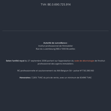
TVA: BE.0.690.725.914
Autorité de surveillance :
Institut professionnel de l’Immobilier
Rue du Luxembourg,16B à 1000 Bruxelles
Selon l’arrêté royal
du 27 septembre 2006 portant sur l’approbation du
code de déontologie
de l’Institut
professionnel des agents immobiliers
RC professionnelle et cautionnement via AXA Belgium SA – police N°730.390.160
Honoraires:
7,26% TVAC du prix de vente, avec un minimum de 8349€ TVAC